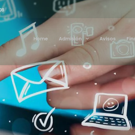
08
Home
Admisión
Avisos
Fin