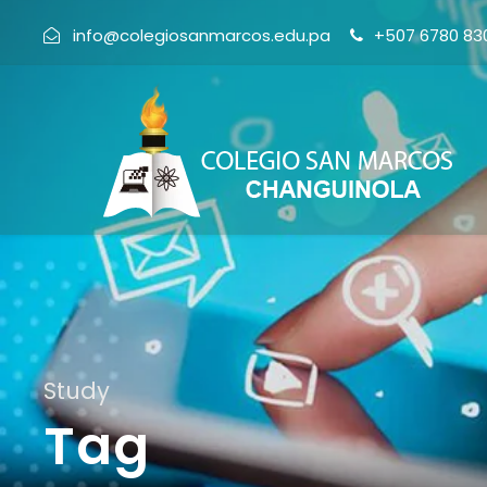
info@colegiosanmarcos.edu.pa
+507 6780 83
Study
Tag