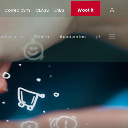
Correo cSm
CLASS
LABS
Woot it
anciero
Oferta
Acudientes