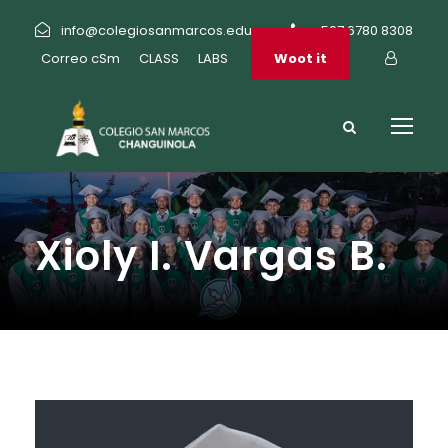
info@colegiosanmarcos.edu.pa
+507 6780 8308
Correo cSm
CLASS
LABS
Woot it
Xioly I. Vargas B.