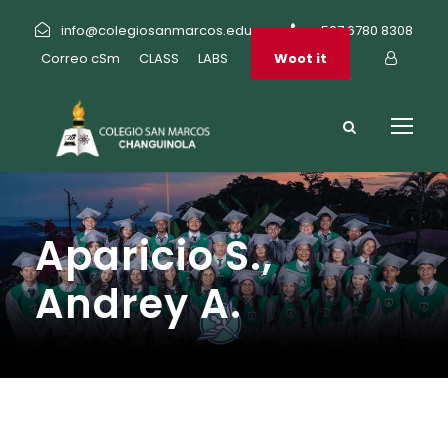
info@colegiosanmarcos.edu.pa
+507 6780 8308
Correo cSm
CLASS
LABS
Woot it
Aparicio S.,
Andrey A.