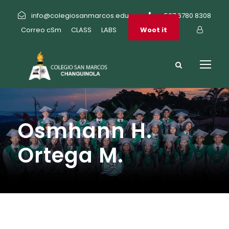
info@colegiosanmarcos.edu.pa
+507 6780 8308
Correo cSm
CLASS
LABS
Woot it
Osmhann H.
Ortega M.