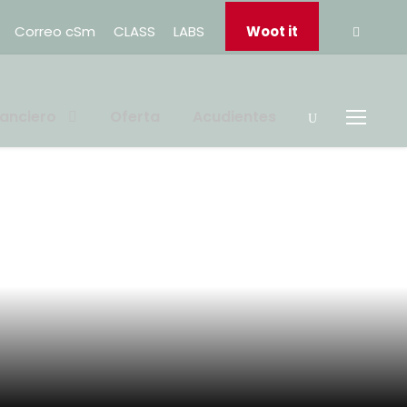
Correo cSm
CLASS
LABS
Woot it
nanciero
Oferta
Acudientes