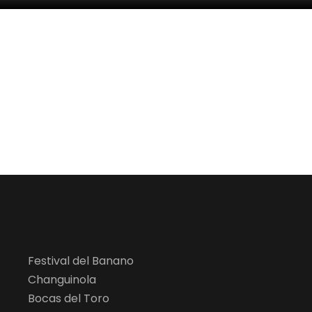
Festival del Banano
Changuinola
Bocas del Toro