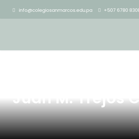
info@colegiosanmarcos.edu.pa
+507 6780 830
Juan M. Trejos C