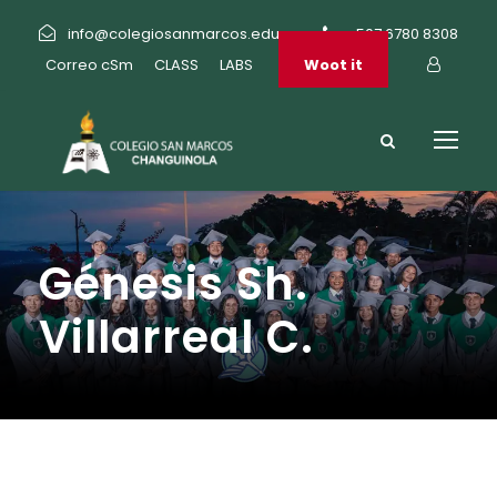
info@colegiosanmarcos.edu.pa
+507 6780 8308
Correo cSm
CLASS
LABS
Woot it
Génesis Sh.
Villarreal C.