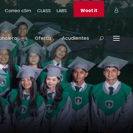
Correo cSm
CLASS
LABS
Woot it
anciero
Oferta
Acudientes