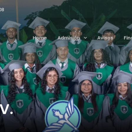
08
Home
Admisión
Avisos
Fin
V.