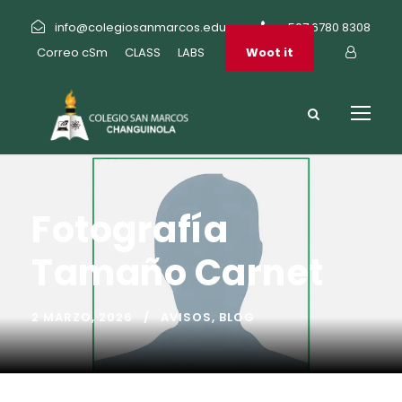
info@colegiosanmarcos.edu.pa
+507 6780 8308
Correo cSm
CLASS
LABS
Woot it
Fotografía
Tamaño Carnet
2 MARZO, 2026
AVISOS
,
BLOG