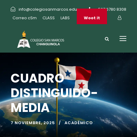
info@colegiosanmarcos.edu.pa
+507 6780 8308
Correo cSm
CLASS
LABS
Woot it
CUADRO
DISTINGUIDO-
MEDIA
7 NOVIEMBRE, 2025
ACADÉMICO