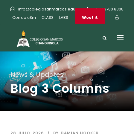
info@colegiosanmarcos.edu.pa
+507 6780 8308
Correo cSm
CLASS
LABS
Woot it
News & Updates
Blog 3 Columns
28 JULIO, 2026
BY
DAMIAN HOOKER