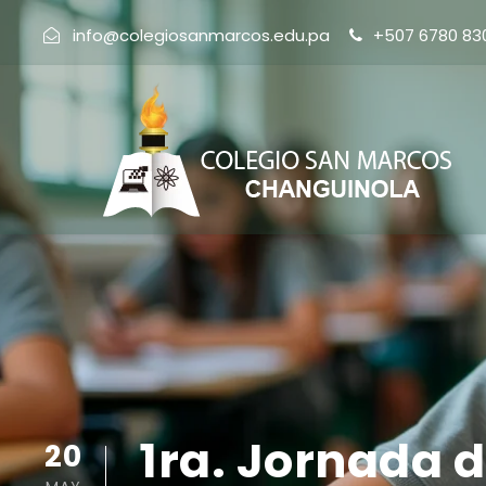
info@colegiosanmarcos.edu.pa
+507 6780 83
1ra. Jornada 
20