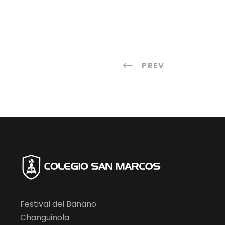
PREV
Festival del Banano
Changuinola