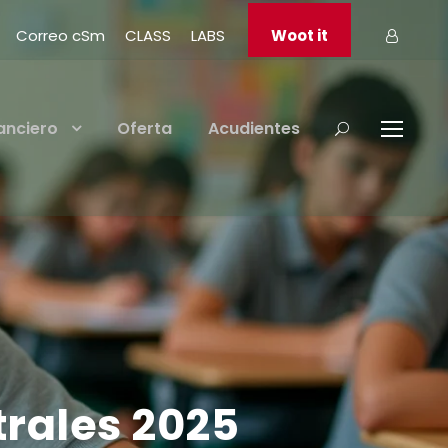
Correo cSm
CLASS
LABS
Woot it
anciero
Oferta
Acudientes
rales 2025