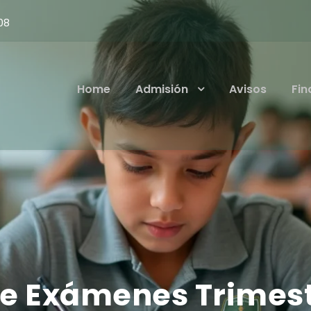
08
Home
Admisión
Avisos
Fin
de Exámenes Trimest